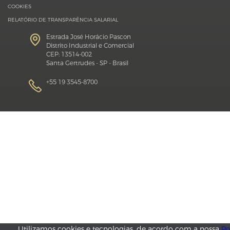
COOKIES
RELATÓRIO DE TRANSPARÊNCIA SALARIAL
Estrada José Horácio Pascon
Distrito Industrial e Comercial
CEP: 13514-002
Santa Gertrudes - SP - Brasil
+55 19 3545-8700
Utilizamos cookies e tecnologias, de acordo com a nossa
Po